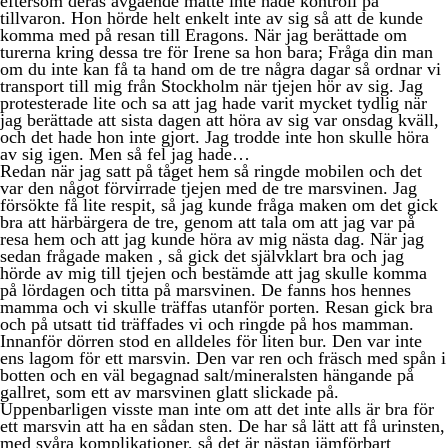
eftersom deras avgående matte inte hade kontroll på
tillvaron. Hon hörde helt enkelt inte av sig så att de kunde
komma med på resan till Eragons. När jag berättade om
turerna kring dessa tre för Irene sa hon bara; Fråga din man
om du inte kan få ta hand om de tre några dagar så ordnar vi
transport till mig från Stockholm när tjejen hör av sig. Jag
protesterade lite och sa att jag hade varit mycket tydlig när
jag berättade att sista dagen att höra av sig var onsdag kväll,
och det hade hon inte gjort. Jag trodde inte hon skulle höra
av sig igen. Men så fel jag hade…
Redan när jag satt på tåget hem så ringde mobilen och det
var den något förvirrade tjejen med de tre marsvinen. Jag
försökte få lite respit, så jag kunde fråga maken om det gick
bra att härbärgera de tre, genom att tala om att jag var på
resa hem och att jag kunde höra av mig nästa dag. När jag
sedan frågade maken , så gick det självklart bra och jag
hörde av mig till tjejen och bestämde att jag skulle komma
på lördagen och titta på marsvinen. De fanns hos hennes
mamma och vi skulle träffas utanför porten. Resan gick bra
och på utsatt tid träffades vi och ringde på hos mamman.
Innanför dörren stod en alldeles för liten bur. Den var inte
ens lagom för ett marsvin. Den var ren och fräsch med spån i
botten och en väl begagnad salt/mineralsten hängande på
gallret, som ett av marsvinen glatt slickade på.
Uppenbarligen visste man inte om att det inte alls är bra för
ett marsvin att ha en sådan sten. De har så lätt att få urinsten,
med svåra komplikationer, så det är nästan jämförbart