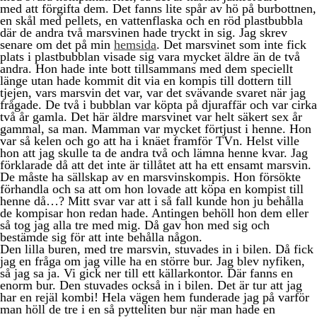
med att förgifta dem. Det fanns lite spår av hö på burbottnen,
en skål med pellets, en vattenflaska och en röd plastbubbla
där de andra två marsvinen hade tryckt in sig. Jag skrev
senare om det på min
hemsida
. Det marsvinet som inte fick
plats i plastbubblan visade sig vara mycket äldre än de två
andra. Hon hade inte bott tillsammans med dem speciellt
länge utan hade kommit dit via en kompis till dottern till
tjejen, vars marsvin det var, var det svävande svaret när jag
frågade. De två i bubblan var köpta på djuraffär och var cirka
två år gamla. Det här äldre marsvinet var helt säkert sex år
gammal, sa man. Mamman var mycket förtjust i henne. Hon
var så kelen och go att ha i knäet framför TVn. Helst ville
hon att jag skulle ta de andra två och lämna henne kvar. Jag
förklarade då att det inte är tillåtet att ha ett ensamt marsvin.
De måste ha sällskap av en marsvinskompis. Hon försökte
förhandla och sa att om hon lovade att köpa en kompist till
henne då…? Mitt svar var att i så fall kunde hon ju behålla
de kompisar hon redan hade. Antingen behöll hon dem eller
så tog jag alla tre med mig. Då gav hon med sig och
bestämde sig för att inte behålla någon.
Den lilla buren, med tre marsvin, stuvades in i bilen. Då fick
jag en fråga om jag ville ha en större bur. Jag blev nyfiken,
så jag sa ja. Vi gick ner till ett källarkontor. Där fanns en
enorm bur. Den stuvades också in i bilen. Det är tur att jag
har en rejäl kombi! Hela vägen hem funderade jag på varför
man höll de tre i en så pytteliten bur när man hade en