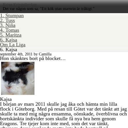
Kring Kringelkroken
Det var någon som sa; "Ett kök utan marsvin är tråkigt."
1. Stumpan
2. Tuss
3. Niña
4. Tomas
5. Maritza
6. Kajsa
Om La Liga
6. Kajsa
september 4th, 2011 by Camilla
Hon skänktes bort på blocket…
Kajsa
I början av mars 2011 skulle jag åka och hämta min lilla
flock i Göteborg. Med på resan till Götet var det tänkt att jag
skulle ta med mig några ensamma, oönskade, överblivna och
bortskänkta individer som skulle få nya bra hem genom
Eragons. Tre tjejer kom inte med, som det var tänkt,