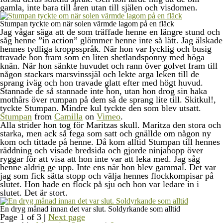
gamla, inte bara till åren utan till själen och visdomen.
Stumpan tyckte om när solen värmde lagom på en fläck
Jag vågar säga att de som träffade henne en längre stund och
såg henne ”in action” glömmer henne inte så lätt. Jag älskade
hennes tydliga kroppsspråk. När hon var lycklig och busig
travade hon fram som en liten shetlandsponny med höga
knän. När hon sänkte huvudet och rann över golvet fram till
någon stackars marsvinssjäl och lekte arga leken till de
sprang iväg och hon travade glatt efter med högt huvud.
Stannade de så stannade inte hon, utan hon drog sin haka
mothårs över rumpan på dem så de sprang lite till. Skitkul!,
tyckte Stumpan. Mindre kul tyckte den som blev utsatt.
Stumpan
from
Camilla
on
Vimeo
.
Alla strider hon tog för Maritzas skull. Maritza den stora och
starka, men ack så fega som satt och gnällde om någon ny
kom och tittade på henne. Då kom alltid Stumpan till hennes
räddning och visade bredsida och gjorde ninjahopp över
ryggar för att visa att hon inte var att leka med. Jag såg
henne aldrig ge upp. Inte ens när hon blev gammal. Det var
jag som fick sätta stopp och välja hennes flockkompisar på
slutet. Hon hade en flock på sju och hon var ledare in i
slutet. Det är stort.
En dryg månad innan det var slut. Soldyrkande som alltid
Page 1 of 3 |
Next page