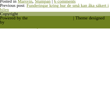
Posted in
Marsvin
,
Stumpan
|
6 comments
Previous post:
Funderingar kring hur de små kan åka säkert i
bilen
Copyright
Powered by the
WordPress Mobile Pack
| Theme designed
by
Forum Nokia
Switch to our desktop site