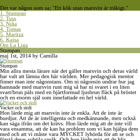
Kring Kringelkroken
Det var någon som sa; "Ett kök utan marsvin är tråkigt."
1. Stumpan
2. Tuss
3. Niña
4. Tomas
5. Maritza
6. Kajsa
Om La Liga
Stumpan
maj 1st, 2014 by Camilla
Stumpan
Min allra mesta lärare när det gäller marsvin och deras värld
har valt att lämna den här världen. Mer pedagogisk mentor
finner man inte någonstans. Om ni någonsin undrar hur jag
hamnade med marsvin runt mig så har ni svaret i en liten
svart/brun päls med en hjärtformad ljusbrun fläck på bröstet
och en enorm själ som innefattade en hel värld.
Vacker och stolt
Hon lärde mig att marsvin inte är enkla. Att de inte är
burdjur. Att de är intelligenta och medkännande, men också
kan säga ifrån om det krävs. Hon lärde mig att de inte vill
vara ensamma, att de kan ha problem som vi kan hjälpa dem
med och att vi måste vara MYCKET lyhörda för att se och
förstå deras subtila språk. Och hon lärde mig att de blir